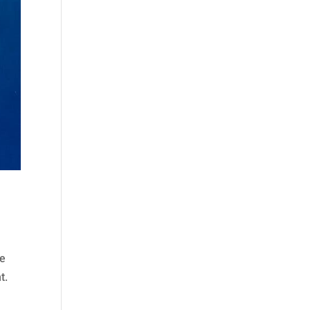
de
t.