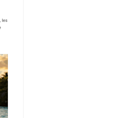
 les
e