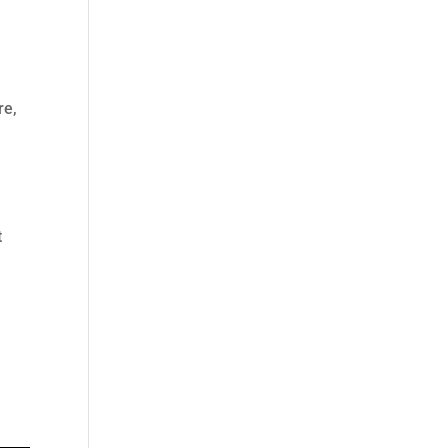
re,
t