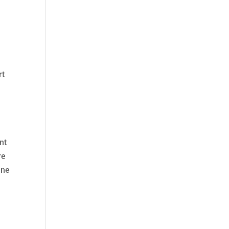
rt
nt
re
nne