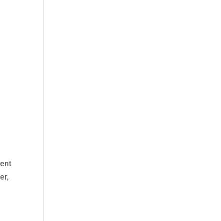
ment
er,