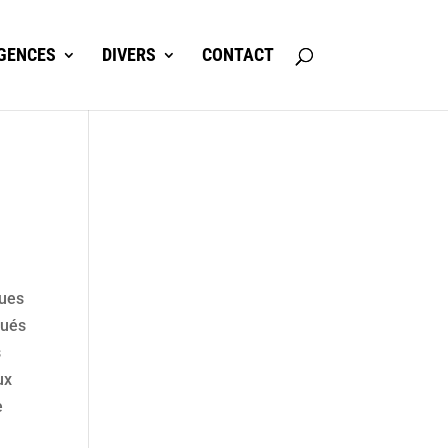
GENCES
DIVERS
CONTACT
e
ques
tués
s
ux
e